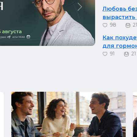
Любовь без
Next
вырастить
98
2
Как похуде
для гормо
91
21