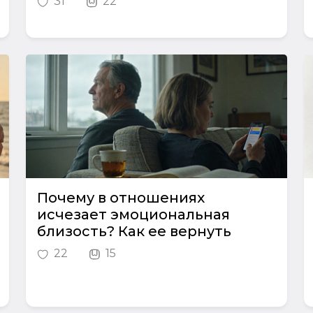
31
22
Почему в отношениях
исчезает эмоциональная
близость? Как ее вернуть
22
15