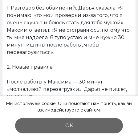
1. Разговор без обвинений. Дарья сказала: «Я
понимаю, что мои проверки из-за того, что я
очень скучаю и боюсь стать для тебя чужой».
Максим ответил: «Я не отстраняюсь, потому что
ты мне надоела. Я тупо устаю и мне нужно 30
минут тишины после работы, чтобы
перезагрузиться».
2. Новые правила.
После работы у Максима — 30 минут
«молчаливой перезагрузки». Дарья не пишет,
не звонит.
Мы используем cookie. Они помогают нам понять, как вы
взаимодействуете с сайтом.
Затем — короткое голосовое сообщение (30-60
секунд) или видео. Не текст, а именно голос —
ОК
он передает интонации.