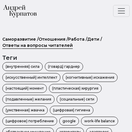
Саморазвитие
/
Отношения
/
Работа
/
Дети
/
Ответы на вопросы читателей
Теги
(внутренняя) сила
(говард) гарднер
(искусственный) интеллект
(когнитивные) искажения
(настоящий) момент
(пластическая) хирургия
(подавленные) желания
(социальные) сети
(умственная) жвачка
(цифровая) гигиена
(цифровое) потребление
google
work-life balance
абстрактное мышление
авторитеты
адаптолог