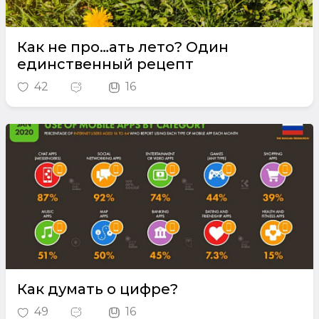
Как не про…ать лето? Один
единственный рецепт
42
16
Как думать о цифре?
49
16