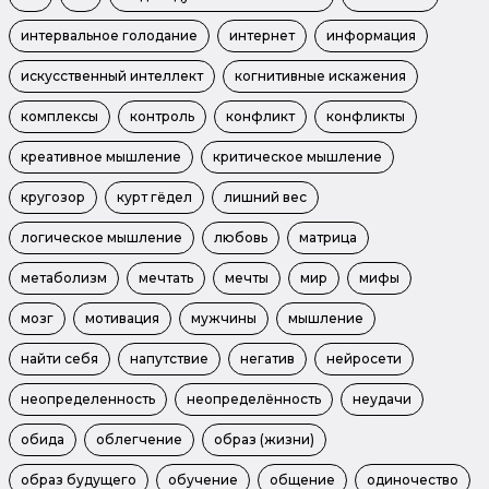
интервальное голодание
интернет
информация
искусственный интеллект
когнитивные искажения
комплексы
контроль
конфликт
конфликты
креативное мышление
критическое мышление
кругозор
курт гёдел
лишний вес
логическое мышление
любовь
матрица
метаболизм
мечтать
мечты
мир
мифы
мозг
мотивация
мужчины
мышление
найти себя
напутствие
негатив
нейросети
неопределенность
неопределённость
неудачи
обида
облегчение
образ (жизни)
образ будущего
обучение
общение
одиночество