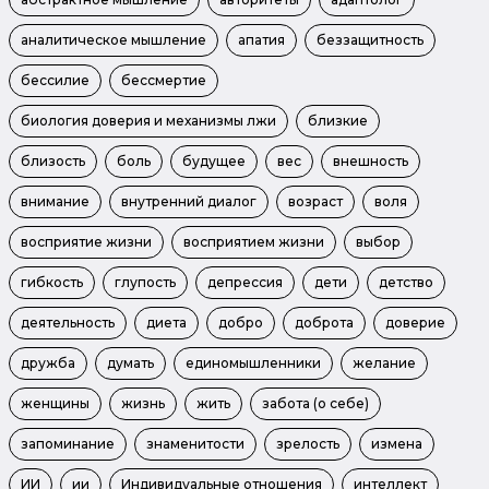
аналитическое мышление
апатия
беззащитность
бессилие
бессмертие
биология доверия и механизмы лжи
близкие
близость
боль
будущее
вес
внешность
внимание
внутренний диалог
возраст
воля
восприятие жизни
восприятием жизни
выбор
гибкость
глупость
депрессия
дети
детство
деятельность
диета
добро
доброта
доверие
дружба
думать
единомышленники
желание
женщины
жизнь
жить
забота (о себе)
запоминание
знаменитости
зрелость
измена
ИИ
ии
Индивидуальные отношения
интеллект