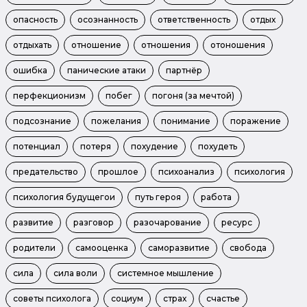
опасность
осознанность
ответственность
отдых
отдыхать
отношение
отношения
отоношения
ошибка
панические атаки
партнёр
перфекционизм
побег
погоня (за мечтой)
подсознание
пожелания
понимание
поражение
потенциал
потеря
похудение
похудеть
предательство
прошлое
психоанализ
психология
психология будущегои
путь героя
работа
развитие
разговор
разочарование
ресурс
родители
самооценка
саморазвитие
свобода
сила
сила воли
системное мышление
советы психолога
социум
страх
счастье