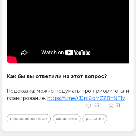
Как бы вы ответили на этот вопрос?
Подсказка: можно подумать про приоритеты и
планирование.
https://t.me/+JJnI6ioMZZBhNTIy
45
51
неопределенность
мышление
развитие