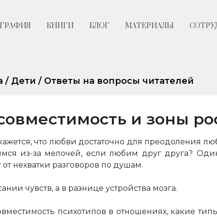
ГРАФИЯ
КНИГИ
БЛОГ
МАТЕРИАЛЫ
СОТРУ
а
/
Дети
/
Ответы на вопросы читателей
 совместимость и зоны ро
кажется, что любви достаточно для преодоления лю
имся из-за мелочей, если любим друг друга? Один
 от нехватки разговоров по душам.
нии чувств, а в разнице устройства мозга.
 совместимость психотипов в отношениях, какие ти