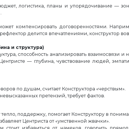
юджет, логистика, планы и упорядочивание — зон
.
ожет компенсировать договоренностями. Например
а рефлектор делится впечатлениями, конструктор во
ина и структура)
уктура, способность анализировать взаимосвязи и на
 Центристе — глубина, чувствование людей, эмпат
оворов по душам, считает Конструктора «черствым».
 невысказанных претензий, требует фактов.
 тепло, поддержку, помогает Конструктору в поним
избавляет Центриста от «умственной жвачки».
м стоит избавиться от намеков, говорить прямол