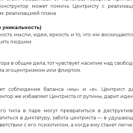
 Конструктор может помочь Центристу с реализац
м: реализацией плана.
и уникальность)
ость мысли, идеи, яркость и то, что им восхищаютс
дить людьми.
ра в общие дела, тот чувствует насилие над свобод
та эгоцентризмом или флиртом.
ет соблюдение баланса «мы» и «я». Центрист д
ктор же избавляет Центриста от рутины, дарит идеи
го типа в паре могут превратиться в деструктивн
титься в диктатуру, забота центриста — в удушающ
етствии с его психотипом, а когда ему станет легче