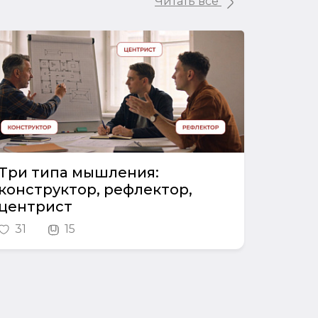
Читать все
Три типа мышления:
конструктор, рефлектор,
центрист
31
15