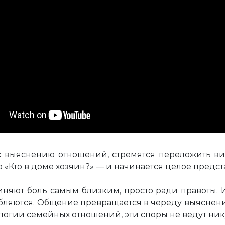
к выяснению отношений, стремятся переложить вин
 «Кто в доме хозяин?» — и начинается целое предст
яют боль самым близким, просто ради правоты. И 
убляются. Общение превращается в череду выяснений
ологии семейных отношений, эти споры не ведут ник